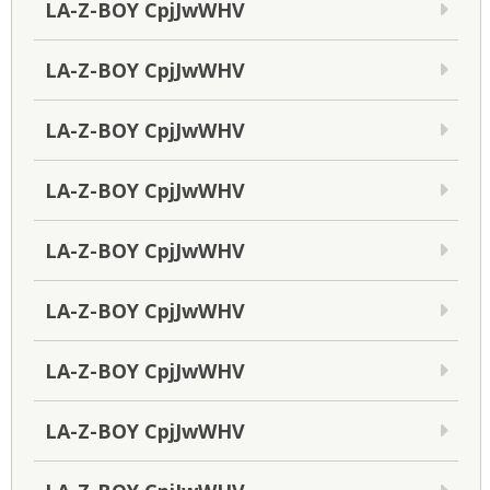
LA-Z-BOY CpjJwWHV
LA-Z-BOY CpjJwWHV
LA-Z-BOY CpjJwWHV
LA-Z-BOY CpjJwWHV
LA-Z-BOY CpjJwWHV
LA-Z-BOY CpjJwWHV
LA-Z-BOY CpjJwWHV
LA-Z-BOY CpjJwWHV