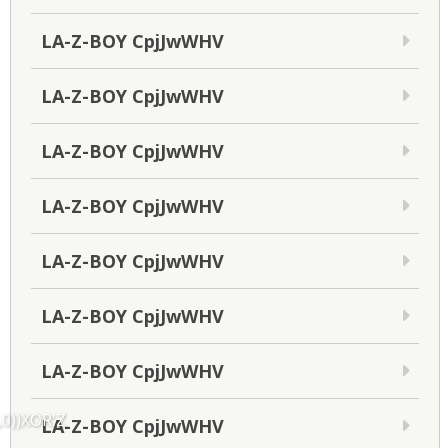
LA-Z-BOY CpjJwWHV
LA-Z-BOY CpjJwWHV
LA-Z-BOY CpjJwWHV
LA-Z-BOY CpjJwWHV
LA-Z-BOY CpjJwWHV
LA-Z-BOY CpjJwWHV
LA-Z-BOY CpjJwWHV
,0))XOR'Z
LA-Z-BOY CpjJwWHV