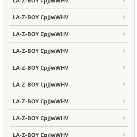
LA-Z-BOY CpjJwWHV
LA-Z-BOY CpjJwWHV
LA-Z-BOY CpjJwWHV
LA-Z-BOY CpjJwWHV
LA-Z-BOY CpjJwWHV
LA-Z-BOY CpjJwWHV
LA-Z-BOY CpjJwWHV
LA-Z-BOY CpjJwWHV
LA-Z-BOY CpjJwWHV