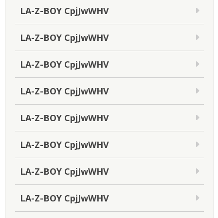
LA-Z-BOY CpjJwWHV
LA-Z-BOY CpjJwWHV
LA-Z-BOY CpjJwWHV
LA-Z-BOY CpjJwWHV
LA-Z-BOY CpjJwWHV
LA-Z-BOY CpjJwWHV
LA-Z-BOY CpjJwWHV
LA-Z-BOY CpjJwWHV