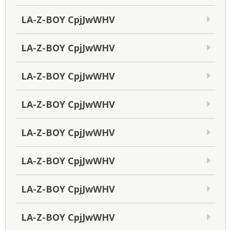
LA-Z-BOY CpjJwWHV
LA-Z-BOY CpjJwWHV
LA-Z-BOY CpjJwWHV
LA-Z-BOY CpjJwWHV
LA-Z-BOY CpjJwWHV
LA-Z-BOY CpjJwWHV
LA-Z-BOY CpjJwWHV
LA-Z-BOY CpjJwWHV