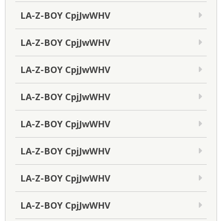
LA-Z-BOY CpjJwWHV
LA-Z-BOY CpjJwWHV
LA-Z-BOY CpjJwWHV
LA-Z-BOY CpjJwWHV
LA-Z-BOY CpjJwWHV
LA-Z-BOY CpjJwWHV
LA-Z-BOY CpjJwWHV
LA-Z-BOY CpjJwWHV