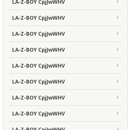
LA-Z-BOY CpjJwWHV
LA-Z-BOY CpjJwWHV
LA-Z-BOY CpjJwWHV
LA-Z-BOY CpjJwWHV
LA-Z-BOY CpjJwWHV
LA-Z-BOY CpjJwWHV
LA-Z-BOY CpjJwWHV
LA-Z-BOY CpjJwWHV
LA-Z-BOY CpjJwWHV