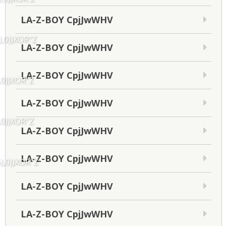
LA-Z-BOY CpjJwWHV
),0))XOR"Z
LA-Z-BOY CpjJwWHV
LA-Z-BOY CpjJwWHV
,0))XOR"Z
LA-Z-BOY CpjJwWHV
,0))XOR"Z
LA-Z-BOY CpjJwWHV
LA-Z-BOY CpjJwWHV
),0))XOR"Z
LA-Z-BOY CpjJwWHV
LA-Z-BOY CpjJwWHV