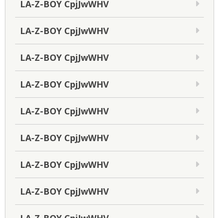
LA-Z-BOY CpjJwWHV
LA-Z-BOY CpjJwWHV
LA-Z-BOY CpjJwWHV
LA-Z-BOY CpjJwWHV
LA-Z-BOY CpjJwWHV
LA-Z-BOY CpjJwWHV
LA-Z-BOY CpjJwWHV
LA-Z-BOY CpjJwWHV