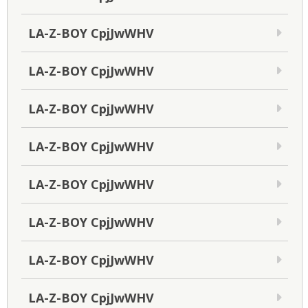
LA-Z-BOY CpjJwWHV
LA-Z-BOY CpjJwWHV
LA-Z-BOY CpjJwWHV
LA-Z-BOY CpjJwWHV
LA-Z-BOY CpjJwWHV
LA-Z-BOY CpjJwWHV
LA-Z-BOY CpjJwWHV
LA-Z-BOY CpjJwWHV