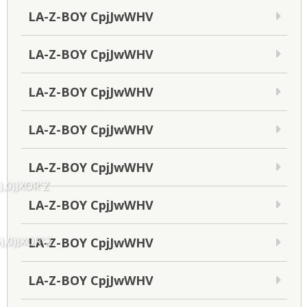
LA-Z-BOY CpjJwWHV
LA-Z-BOY CpjJwWHV
LA-Z-BOY CpjJwWHV
LA-Z-BOY CpjJwWHV
LA-Z-BOY CpjJwWHV
),0))XOR'Z
LA-Z-BOY CpjJwWHV
),0))XOR"Z
LA-Z-BOY CpjJwWHV
LA-Z-BOY CpjJwWHV