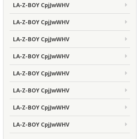
LA-Z-BOY CpjJwWHV
LA-Z-BOY CpjJwWHV
LA-Z-BOY CpjJwWHV
LA-Z-BOY CpjJwWHV
LA-Z-BOY CpjJwWHV
LA-Z-BOY CpjJwWHV
LA-Z-BOY CpjJwWHV
LA-Z-BOY CpjJwWHV