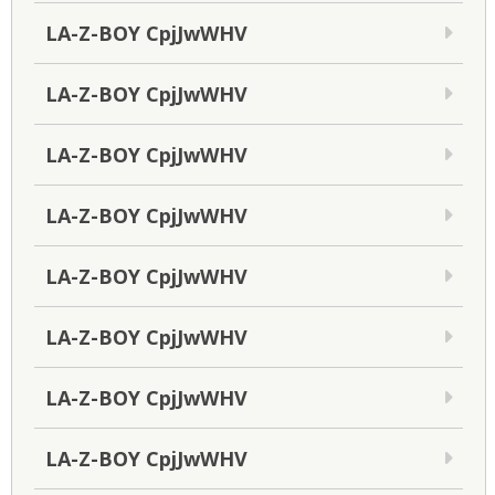
LA-Z-BOY CpjJwWHV
LA-Z-BOY CpjJwWHV
LA-Z-BOY CpjJwWHV
LA-Z-BOY CpjJwWHV
LA-Z-BOY CpjJwWHV
LA-Z-BOY CpjJwWHV
LA-Z-BOY CpjJwWHV
LA-Z-BOY CpjJwWHV