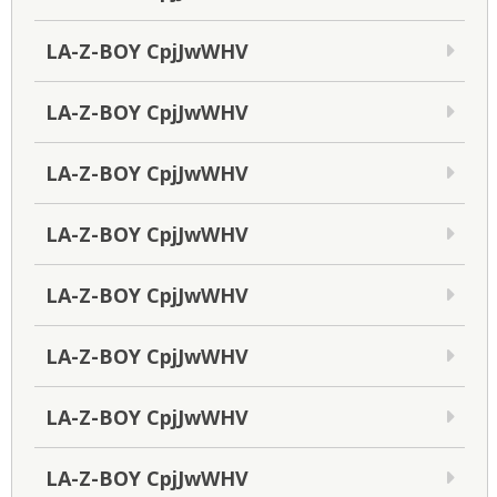
LA-Z-BOY CpjJwWHV
LA-Z-BOY CpjJwWHV
LA-Z-BOY CpjJwWHV
LA-Z-BOY CpjJwWHV
LA-Z-BOY CpjJwWHV
LA-Z-BOY CpjJwWHV
LA-Z-BOY CpjJwWHV
LA-Z-BOY CpjJwWHV