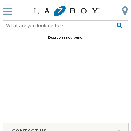
Result was not found.