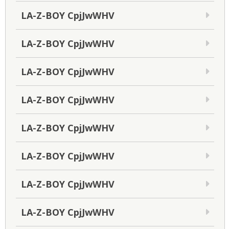
LA-Z-BOY CpjJwWHV
LA-Z-BOY CpjJwWHV
LA-Z-BOY CpjJwWHV
LA-Z-BOY CpjJwWHV
LA-Z-BOY CpjJwWHV
LA-Z-BOY CpjJwWHV
LA-Z-BOY CpjJwWHV
LA-Z-BOY CpjJwWHV