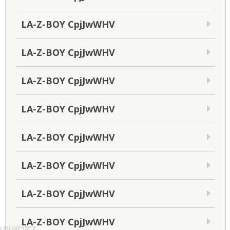
LA-Z-BOY CpjJwWHV
LA-Z-BOY CpjJwWHV
LA-Z-BOY CpjJwWHV
LA-Z-BOY CpjJwWHV
LA-Z-BOY CpjJwWHV
LA-Z-BOY CpjJwWHV
LA-Z-BOY CpjJwWHV
LA-Z-BOY CpjJwWHV
,0))XOR'Z