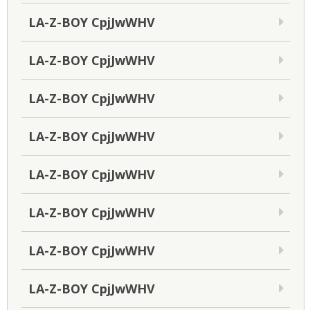
LA-Z-BOY CpjJwWHV
LA-Z-BOY CpjJwWHV
LA-Z-BOY CpjJwWHV
LA-Z-BOY CpjJwWHV
LA-Z-BOY CpjJwWHV
LA-Z-BOY CpjJwWHV
LA-Z-BOY CpjJwWHV
LA-Z-BOY CpjJwWHV