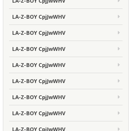
LA-Z-BOY CpjJwWHV
LA-Z-BOY CpjJwWHV
LA-Z-BOY CpjJwWHV
LA-Z-BOY CpjJwWHV
LA-Z-BOY CpjJwWHV
LA-Z-BOY CpjJwWHV
LA-Z-BOY CpjJwWHV
LA-Z-BOY CpjJwWHV
LA-Z-BOY CpjJwWHV