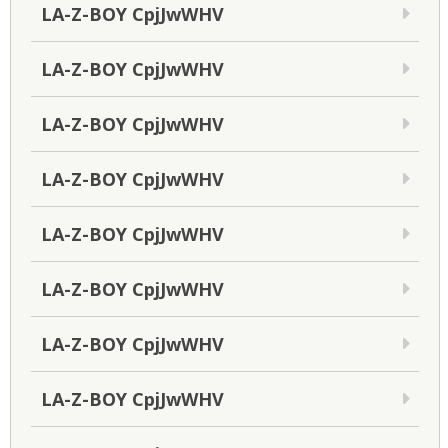
LA-Z-BOY CpjJwWHV
LA-Z-BOY CpjJwWHV
LA-Z-BOY CpjJwWHV
LA-Z-BOY CpjJwWHV
LA-Z-BOY CpjJwWHV
LA-Z-BOY CpjJwWHV
LA-Z-BOY CpjJwWHV
LA-Z-BOY CpjJwWHV