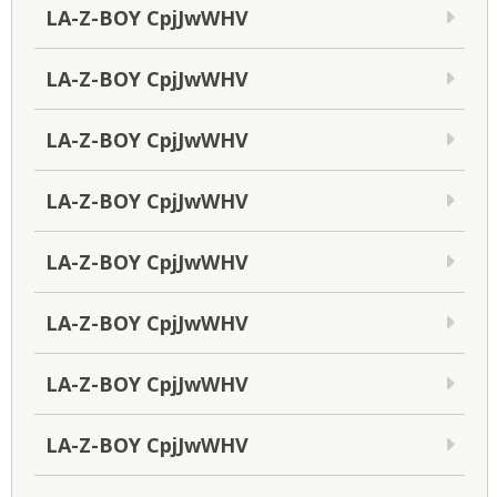
LA-Z-BOY CpjJwWHV
LA-Z-BOY CpjJwWHV
LA-Z-BOY CpjJwWHV
LA-Z-BOY CpjJwWHV
LA-Z-BOY CpjJwWHV
LA-Z-BOY CpjJwWHV
LA-Z-BOY CpjJwWHV
LA-Z-BOY CpjJwWHV