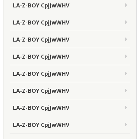
LA-Z-BOY CpjJwWHV
LA-Z-BOY CpjJwWHV
LA-Z-BOY CpjJwWHV
LA-Z-BOY CpjJwWHV
LA-Z-BOY CpjJwWHV
LA-Z-BOY CpjJwWHV
LA-Z-BOY CpjJwWHV
LA-Z-BOY CpjJwWHV