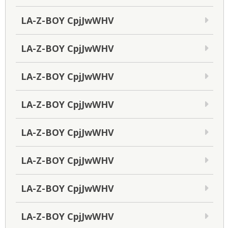
LA-Z-BOY CpjJwWHV
LA-Z-BOY CpjJwWHV
LA-Z-BOY CpjJwWHV
LA-Z-BOY CpjJwWHV
LA-Z-BOY CpjJwWHV
LA-Z-BOY CpjJwWHV
LA-Z-BOY CpjJwWHV
LA-Z-BOY CpjJwWHV