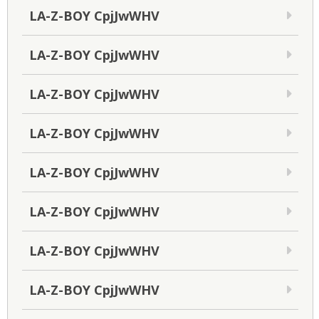
LA-Z-BOY CpjJwWHV
LA-Z-BOY CpjJwWHV
LA-Z-BOY CpjJwWHV
LA-Z-BOY CpjJwWHV
LA-Z-BOY CpjJwWHV
LA-Z-BOY CpjJwWHV
LA-Z-BOY CpjJwWHV
LA-Z-BOY CpjJwWHV