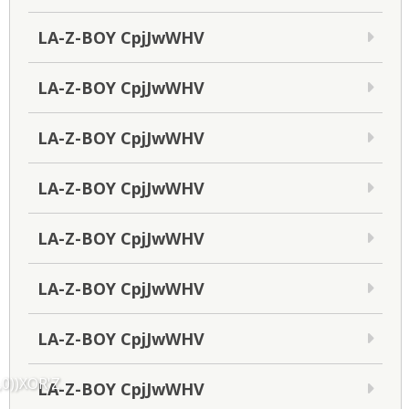
LA-Z-BOY CpjJwWHV
LA-Z-BOY CpjJwWHV
LA-Z-BOY CpjJwWHV
LA-Z-BOY CpjJwWHV
LA-Z-BOY CpjJwWHV
LA-Z-BOY CpjJwWHV
LA-Z-BOY CpjJwWHV
,0))XOR'Z
LA-Z-BOY CpjJwWHV