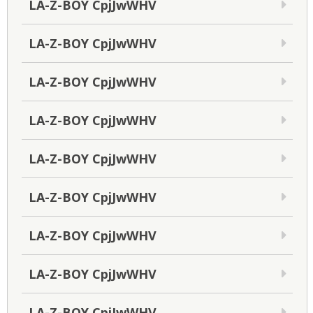
LA-Z-BOY CpjJwWHV
LA-Z-BOY CpjJwWHV
LA-Z-BOY CpjJwWHV
LA-Z-BOY CpjJwWHV
LA-Z-BOY CpjJwWHV
LA-Z-BOY CpjJwWHV
LA-Z-BOY CpjJwWHV
LA-Z-BOY CpjJwWHV
LA-Z-BOY CpjJwWHV