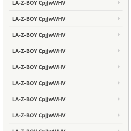
LA-Z-BOY CpjJwWHV
LA-Z-BOY CpjJwWHV
LA-Z-BOY CpjJwWHV
LA-Z-BOY CpjJwWHV
LA-Z-BOY CpjJwWHV
LA-Z-BOY CpjJwWHV
LA-Z-BOY CpjJwWHV
LA-Z-BOY CpjJwWHV