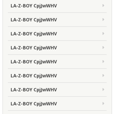
LA-Z-BOY CpjJwWHV
LA-Z-BOY CpjJwWHV
LA-Z-BOY CpjJwWHV
LA-Z-BOY CpjJwWHV
LA-Z-BOY CpjJwWHV
LA-Z-BOY CpjJwWHV
LA-Z-BOY CpjJwWHV
LA-Z-BOY CpjJwWHV