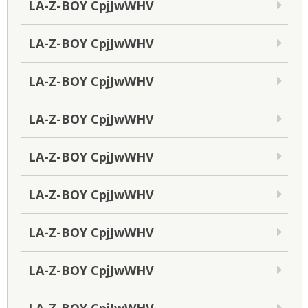
LA-Z-BOY CpjJwWHV
LA-Z-BOY CpjJwWHV
LA-Z-BOY CpjJwWHV
LA-Z-BOY CpjJwWHV
LA-Z-BOY CpjJwWHV
LA-Z-BOY CpjJwWHV
LA-Z-BOY CpjJwWHV
LA-Z-BOY CpjJwWHV