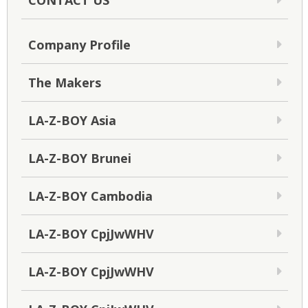
CONTACT US
Company Profile
The Makers
LA-Z-BOY Asia
LA-Z-BOY Brunei
LA-Z-BOY Cambodia
LA-Z-BOY CpjJwWHV
LA-Z-BOY CpjJwWHV