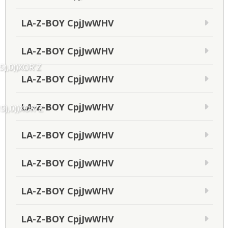
LA-Z-BOY CpjJwWHV
LA-Z-BOY CpjJwWHV
5),0))XOR'Z
LA-Z-BOY CpjJwWHV
LA-Z-BOY CpjJwWHV
5),0))XOR"Z
LA-Z-BOY CpjJwWHV
LA-Z-BOY CpjJwWHV
LA-Z-BOY CpjJwWHV
LA-Z-BOY CpjJwWHV