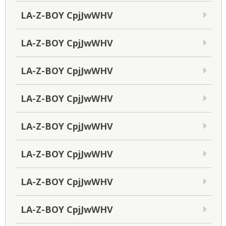
LA-Z-BOY CpjJwWHV
LA-Z-BOY CpjJwWHV
LA-Z-BOY CpjJwWHV
LA-Z-BOY CpjJwWHV
LA-Z-BOY CpjJwWHV
LA-Z-BOY CpjJwWHV
LA-Z-BOY CpjJwWHV
LA-Z-BOY CpjJwWHV