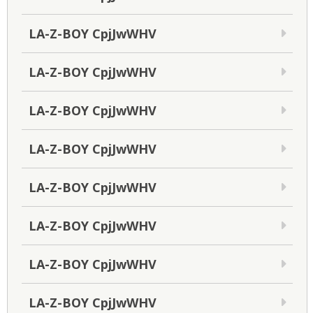
LA-Z-BOY CpjJwWHV
LA-Z-BOY CpjJwWHV
LA-Z-BOY CpjJwWHV
LA-Z-BOY CpjJwWHV
LA-Z-BOY CpjJwWHV
LA-Z-BOY CpjJwWHV
LA-Z-BOY CpjJwWHV
LA-Z-BOY CpjJwWHV