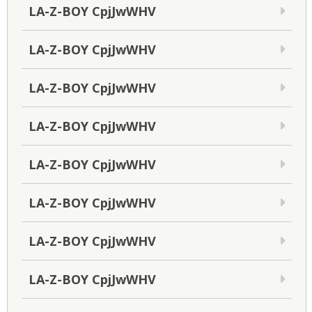
LA-Z-BOY CpjJwWHV
LA-Z-BOY CpjJwWHV
LA-Z-BOY CpjJwWHV
LA-Z-BOY CpjJwWHV
LA-Z-BOY CpjJwWHV
LA-Z-BOY CpjJwWHV
LA-Z-BOY CpjJwWHV
LA-Z-BOY CpjJwWHV