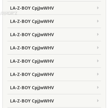
LA-Z-BOY CpjJwWHV
,0))XOR"Z
LA-Z-BOY CpjJwWHV
LA-Z-BOY CpjJwWHV
LA-Z-BOY CpjJwWHV
LA-Z-BOY CpjJwWHV
LA-Z-BOY CpjJwWHV
LA-Z-BOY CpjJwWHV
LA-Z-BOY CpjJwWHV