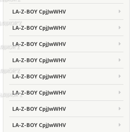
LA-Z-BOY CpjJwWHV
),0))XOR"Z
LA-Z-BOY CpjJwWHV
LA-Z-BOY CpjJwWHV
,0))XOR"Z
LA-Z-BOY CpjJwWHV
,0))XOR"Z
LA-Z-BOY CpjJwWHV
LA-Z-BOY CpjJwWHV
),0))XOR"Z
LA-Z-BOY CpjJwWHV
LA-Z-BOY CpjJwWHV