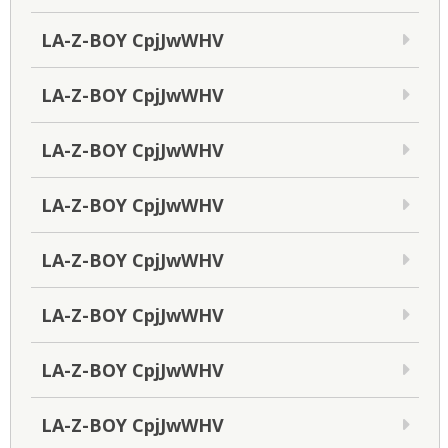
LA-Z-BOY CpjJwWHV
LA-Z-BOY CpjJwWHV
LA-Z-BOY CpjJwWHV
LA-Z-BOY CpjJwWHV
LA-Z-BOY CpjJwWHV
LA-Z-BOY CpjJwWHV
LA-Z-BOY CpjJwWHV
LA-Z-BOY CpjJwWHV