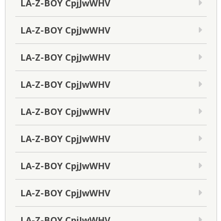
LA-Z-BOY CpjJwWHV
LA-Z-BOY CpjJwWHV
LA-Z-BOY CpjJwWHV
LA-Z-BOY CpjJwWHV
LA-Z-BOY CpjJwWHV
LA-Z-BOY CpjJwWHV
LA-Z-BOY CpjJwWHV
LA-Z-BOY CpjJwWHV
LA-Z-BOY CpjJwWHV