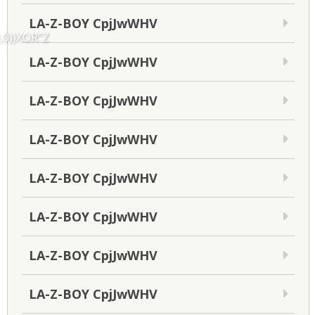
LA-Z-BOY CpjJwWHV
,0))XOR"Z
LA-Z-BOY CpjJwWHV
LA-Z-BOY CpjJwWHV
LA-Z-BOY CpjJwWHV
LA-Z-BOY CpjJwWHV
LA-Z-BOY CpjJwWHV
LA-Z-BOY CpjJwWHV
LA-Z-BOY CpjJwWHV