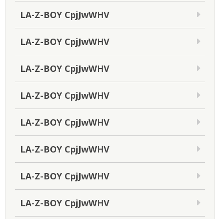
LA-Z-BOY CpjJwWHV
LA-Z-BOY CpjJwWHV
LA-Z-BOY CpjJwWHV
LA-Z-BOY CpjJwWHV
LA-Z-BOY CpjJwWHV
LA-Z-BOY CpjJwWHV
LA-Z-BOY CpjJwWHV
LA-Z-BOY CpjJwWHV