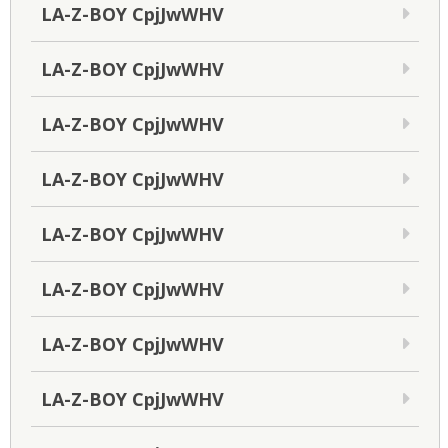
LA-Z-BOY CpjJwWHV
LA-Z-BOY CpjJwWHV
LA-Z-BOY CpjJwWHV
LA-Z-BOY CpjJwWHV
LA-Z-BOY CpjJwWHV
LA-Z-BOY CpjJwWHV
LA-Z-BOY CpjJwWHV
LA-Z-BOY CpjJwWHV