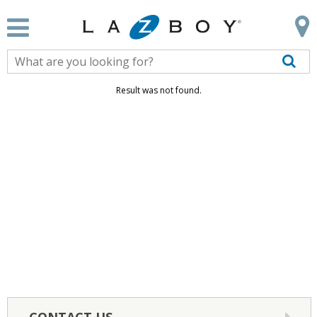
Result was not found.