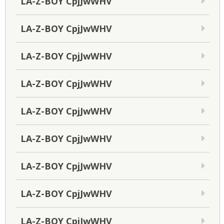
LA-Z-BOY CpjJwWHV
LA-Z-BOY CpjJwWHV
LA-Z-BOY CpjJwWHV
LA-Z-BOY CpjJwWHV
LA-Z-BOY CpjJwWHV
LA-Z-BOY CpjJwWHV
LA-Z-BOY CpjJwWHV
LA-Z-BOY CpjJwWHV
LA-Z-BOY CpjJwWHV