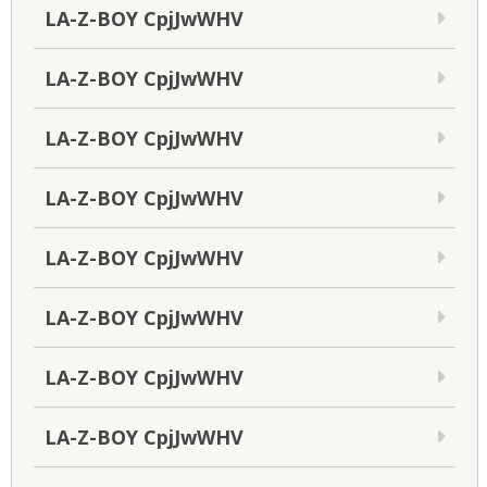
LA-Z-BOY CpjJwWHV
LA-Z-BOY CpjJwWHV
LA-Z-BOY CpjJwWHV
LA-Z-BOY CpjJwWHV
LA-Z-BOY CpjJwWHV
LA-Z-BOY CpjJwWHV
LA-Z-BOY CpjJwWHV
LA-Z-BOY CpjJwWHV