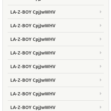
LA-Z-BOY CpjJwWHV
LA-Z-BOY CpjJwWHV
LA-Z-BOY CpjJwWHV
LA-Z-BOY CpjJwWHV
LA-Z-BOY CpjJwWHV
LA-Z-BOY CpjJwWHV
LA-Z-BOY CpjJwWHV
LA-Z-BOY CpjJwWHV