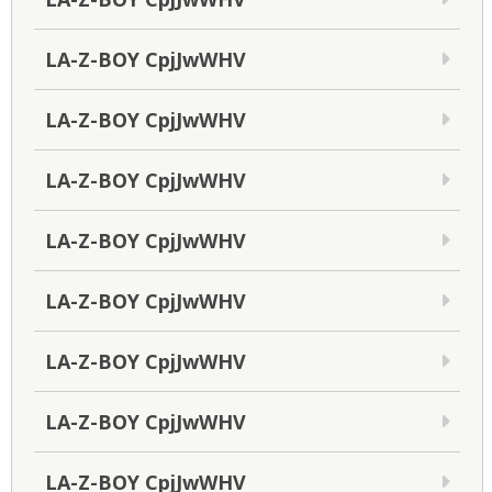
LA-Z-BOY CpjJwWHV
LA-Z-BOY CpjJwWHV
LA-Z-BOY CpjJwWHV
LA-Z-BOY CpjJwWHV
LA-Z-BOY CpjJwWHV
LA-Z-BOY CpjJwWHV
LA-Z-BOY CpjJwWHV
LA-Z-BOY CpjJwWHV