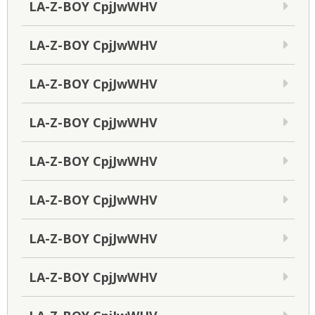
LA-Z-BOY CpjJwWHV
LA-Z-BOY CpjJwWHV
LA-Z-BOY CpjJwWHV
LA-Z-BOY CpjJwWHV
LA-Z-BOY CpjJwWHV
LA-Z-BOY CpjJwWHV
LA-Z-BOY CpjJwWHV
LA-Z-BOY CpjJwWHV