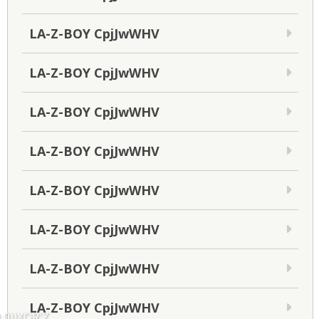
LA-Z-BOY CpjJwWHV
LA-Z-BOY CpjJwWHV
LA-Z-BOY CpjJwWHV
LA-Z-BOY CpjJwWHV
LA-Z-BOY CpjJwWHV
LA-Z-BOY CpjJwWHV
LA-Z-BOY CpjJwWHV
LA-Z-BOY CpjJwWHV
,0))XOR'Z