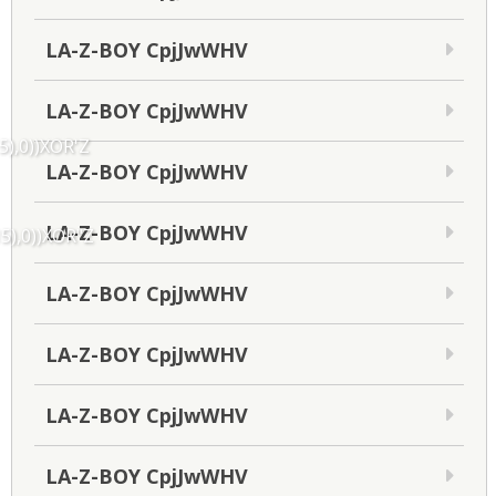
LA-Z-BOY CpjJwWHV
LA-Z-BOY CpjJwWHV
5),0))XOR'Z
LA-Z-BOY CpjJwWHV
LA-Z-BOY CpjJwWHV
5),0))XOR"Z
LA-Z-BOY CpjJwWHV
LA-Z-BOY CpjJwWHV
LA-Z-BOY CpjJwWHV
LA-Z-BOY CpjJwWHV