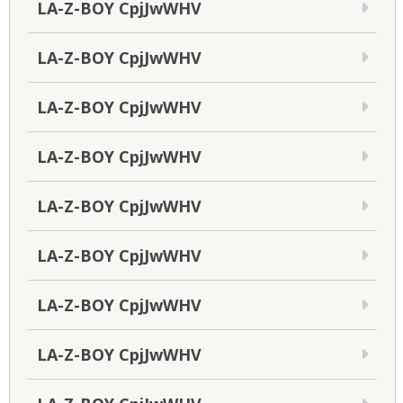
LA-Z-BOY CpjJwWHV
LA-Z-BOY CpjJwWHV
LA-Z-BOY CpjJwWHV
LA-Z-BOY CpjJwWHV
LA-Z-BOY CpjJwWHV
LA-Z-BOY CpjJwWHV
LA-Z-BOY CpjJwWHV
LA-Z-BOY CpjJwWHV