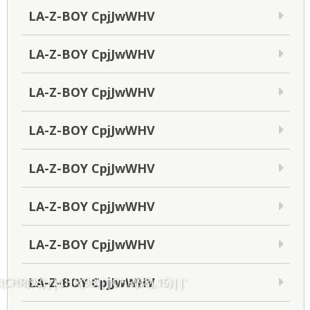
LA-Z-BOY CpjJwWHV
LA-Z-BOY CpjJwWHV
LA-Z-BOY CpjJwWHV
LA-Z-BOY CpjJwWHV
LA-Z-BOY CpjJwWHV
LA-Z-BOY CpjJwWHV
LA-Z-BOY CpjJwWHV
LA-Z-BOY CpjJwWHV
CHR(98)||CHR(98)||CHR(98),15)||'