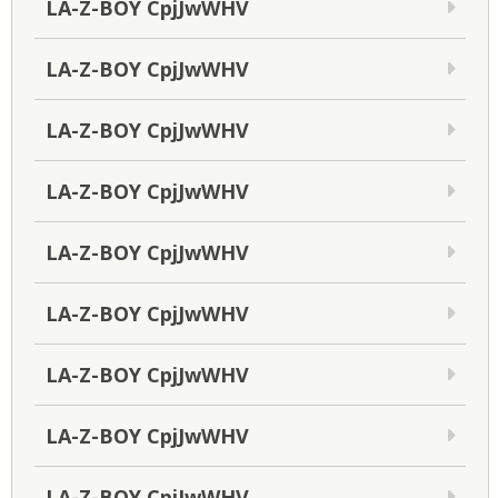
LA-Z-BOY CpjJwWHV
LA-Z-BOY CpjJwWHV
LA-Z-BOY CpjJwWHV
LA-Z-BOY CpjJwWHV
LA-Z-BOY CpjJwWHV
LA-Z-BOY CpjJwWHV
LA-Z-BOY CpjJwWHV
LA-Z-BOY CpjJwWHV
LA-Z-BOY CpjJwWHV