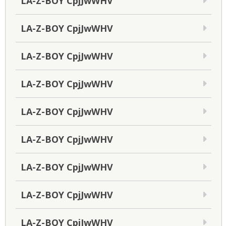
LA-Z-BOY CpjJwWHV
LA-Z-BOY CpjJwWHV
LA-Z-BOY CpjJwWHV
LA-Z-BOY CpjJwWHV
LA-Z-BOY CpjJwWHV
LA-Z-BOY CpjJwWHV
LA-Z-BOY CpjJwWHV
LA-Z-BOY CpjJwWHV
LA-Z-BOY CpjJwWHV