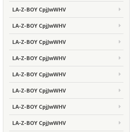
LA-Z-BOY CpjJwWHV
LA-Z-BOY CpjJwWHV
LA-Z-BOY CpjJwWHV
LA-Z-BOY CpjJwWHV
LA-Z-BOY CpjJwWHV
LA-Z-BOY CpjJwWHV
LA-Z-BOY CpjJwWHV
LA-Z-BOY CpjJwWHV