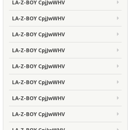
LA-Z-BOY CpjJwWHV
LA-Z-BOY CpjJwWHV
LA-Z-BOY CpjJwWHV
LA-Z-BOY CpjJwWHV
LA-Z-BOY CpjJwWHV
LA-Z-BOY CpjJwWHV
LA-Z-BOY CpjJwWHV
LA-Z-BOY CpjJwWHV