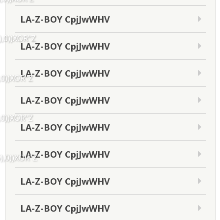
LA-Z-BOY CpjJwWHV
),0))XOR"Z
LA-Z-BOY CpjJwWHV
LA-Z-BOY CpjJwWHV
,0))XOR"Z
LA-Z-BOY CpjJwWHV
,0))XOR"Z
LA-Z-BOY CpjJwWHV
LA-Z-BOY CpjJwWHV
),0))XOR"Z
LA-Z-BOY CpjJwWHV
LA-Z-BOY CpjJwWHV