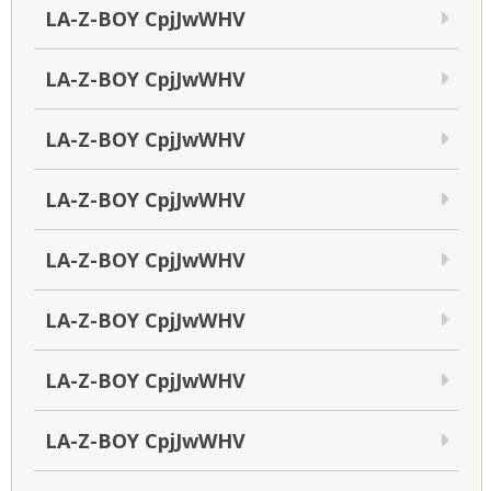
LA-Z-BOY CpjJwWHV
LA-Z-BOY CpjJwWHV
LA-Z-BOY CpjJwWHV
LA-Z-BOY CpjJwWHV
LA-Z-BOY CpjJwWHV
LA-Z-BOY CpjJwWHV
LA-Z-BOY CpjJwWHV
LA-Z-BOY CpjJwWHV