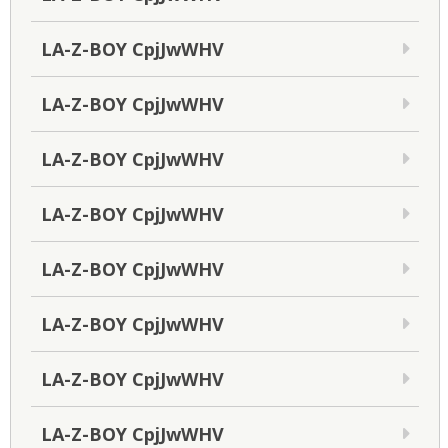
LA-Z-BOY CpjJwWHV
LA-Z-BOY CpjJwWHV
LA-Z-BOY CpjJwWHV
LA-Z-BOY CpjJwWHV
LA-Z-BOY CpjJwWHV
LA-Z-BOY CpjJwWHV
LA-Z-BOY CpjJwWHV
LA-Z-BOY CpjJwWHV