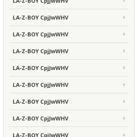
LA-Z-BOY CpjJwWHV
LA-Z-BOY CpjJwWHV
LA-Z-BOY CpjJwWHV
LA-Z-BOY CpjJwWHV
LA-Z-BOY CpjJwWHV
LA-Z-BOY CpjJwWHV
LA-Z-BOY CpjJwWHV
LA-Z-BOY CpjJwWHV
LA-Z-BOY CpjJwWHV