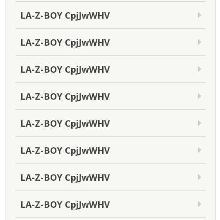
LA-Z-BOY CpjJwWHV
LA-Z-BOY CpjJwWHV
LA-Z-BOY CpjJwWHV
LA-Z-BOY CpjJwWHV
LA-Z-BOY CpjJwWHV
LA-Z-BOY CpjJwWHV
LA-Z-BOY CpjJwWHV
LA-Z-BOY CpjJwWHV