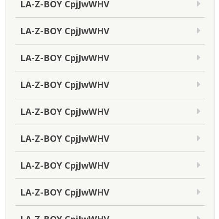
LA-Z-BOY CpjJwWHV
LA-Z-BOY CpjJwWHV
LA-Z-BOY CpjJwWHV
LA-Z-BOY CpjJwWHV
LA-Z-BOY CpjJwWHV
LA-Z-BOY CpjJwWHV
LA-Z-BOY CpjJwWHV
LA-Z-BOY CpjJwWHV