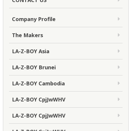
CONTACT US
Company Profile
The Makers
LA-Z-BOY Asia
LA-Z-BOY Brunei
LA-Z-BOY Cambodia
LA-Z-BOY CpjJwWHV
LA-Z-BOY CpjJwWHV