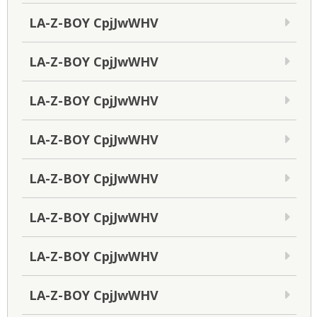
LA-Z-BOY CpjJwWHV
LA-Z-BOY CpjJwWHV
LA-Z-BOY CpjJwWHV
LA-Z-BOY CpjJwWHV
LA-Z-BOY CpjJwWHV
LA-Z-BOY CpjJwWHV
LA-Z-BOY CpjJwWHV
LA-Z-BOY CpjJwWHV