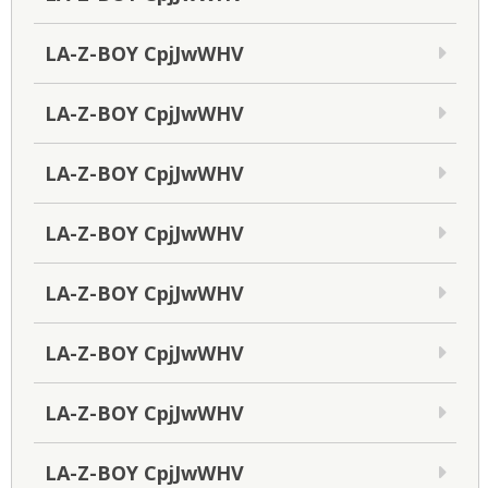
LA-Z-BOY CpjJwWHV
LA-Z-BOY CpjJwWHV
LA-Z-BOY CpjJwWHV
LA-Z-BOY CpjJwWHV
LA-Z-BOY CpjJwWHV
LA-Z-BOY CpjJwWHV
LA-Z-BOY CpjJwWHV
LA-Z-BOY CpjJwWHV