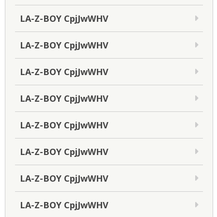
LA-Z-BOY CpjJwWHV
LA-Z-BOY CpjJwWHV
LA-Z-BOY CpjJwWHV
LA-Z-BOY CpjJwWHV
LA-Z-BOY CpjJwWHV
LA-Z-BOY CpjJwWHV
LA-Z-BOY CpjJwWHV
LA-Z-BOY CpjJwWHV